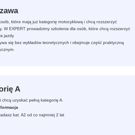
szawa
 osób, które mają już kategorię motocyklową i chcą rozszerzyć
dy. W EXPERT prowadzimy szkolenia dla osób, które chcą rozszerzyć
a jazdy.
dbywa się bez wykładów teoretycznych i obejmuje część praktyczną
ycznym.
orię A
 i chcą uzyskać pełną kategorię A.
nformacja
osiadasz kat. A2 od co najmniej 2 lat