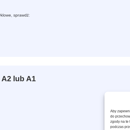
yklowe, sprawdź:
o A2 lub A1
Aby zapewnić
do przechow
zgody na te
podczas prze