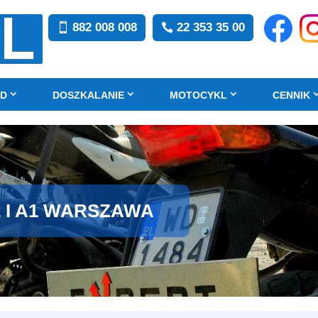
882 008 008
22 353 35 00
D
DOSZKALANIE
MOTOCYKL
CENNIK
2 I A1 WARSZAWA