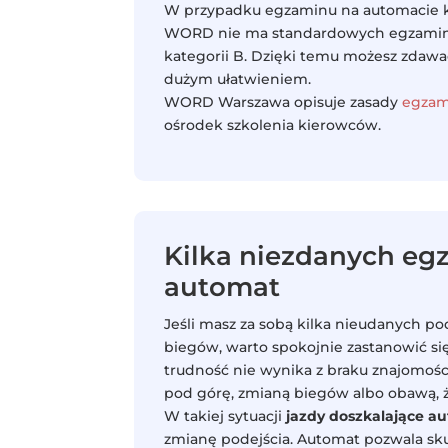
W przypadku egzaminu na automacie k
WORD nie ma standardowych egzamina
kategorii B. Dzięki temu możesz zdawać
dużym ułatwieniem.
WORD Warszawa opisuje zasady
egzam
ośrodek szkolenia kierowców.
Kilka niezdanych e
automat
Jeśli masz za sobą kilka nieudanych p
biegów, warto spokojnie zastanowić si
trudność nie wynika z braku znajomośc
pod górę, zmianą biegów albo obawą
W takiej sytuacji
jazdy doszkalające 
zmianę podejścia. Automat pozwala sku