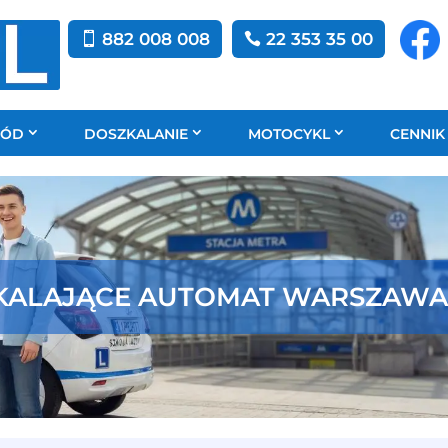
882 008 008
22 353 35 00
HÓD
DOSZKALANIE
MOTOCYKL
CENNIK
KALAJĄCE AUTOMAT WARSZAW