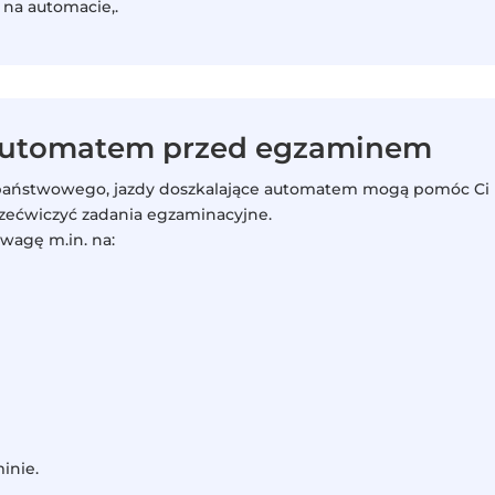
na automacie,.
 automatem przed egzaminem
u państwowego, jazdy doszkalające automatem mogą pomóc Ci
rzećwiczyć zadania egzaminacyjne.
wagę m.in. na:
inie.