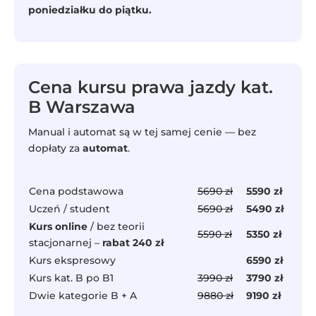
poniedziałku do piątku.
Cena kursu prawa jazdy kat.
B Warszawa
Manual i automat są w tej samej cenie — bez
dopłaty za
automat
.
Cena podstawowa
5690 zł
5590 zł
Uczeń / student
5690 zł
5490 zł
Kurs online
/ bez teorii
5590 zł
5350 zł
stacjonarnej –
rabat 240 zł
Kurs ekspresowy
6590 zł
Kurs kat. B po B1
3990 zł
3790 zł
Dwie kategorie B + A
9880 zł
9190 zł