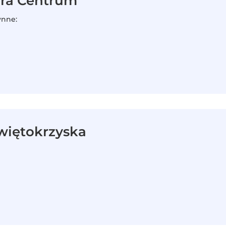
ura Centrum
ynne:
więtokrzyska