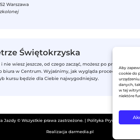
0-052 Warszawa
szkolonej
trze Świętokrzyska
 i nie wiesz jeszcze, od czego zacząć, możesz po prostu
Aby zapewni
do biura w Centrum. Wyjaśnimy, jak wygląda procedura, kiedy
cookie do 
tryb kursu będzie dla Ciebie najwygodniejszy.
urządzeniu
danych, tak
w tej witr
niektóre fu
Ak
ła Jazdy © Wszystkie prawa zastrzeżone. |
Polityka Prywatności i P
Realizacja
darmedia.pl