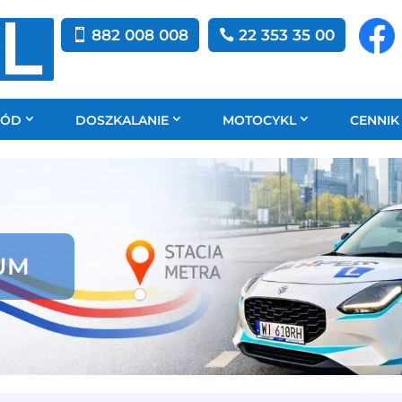
882 008 008
22 353 35 00
HÓD
DOSZKALANIE
MOTOCYKL
CENNIK
RUM