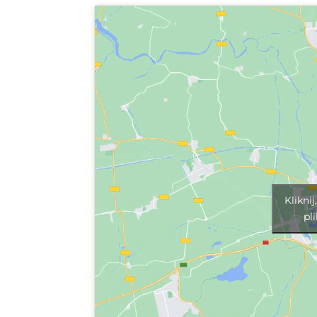
Klikni
pl